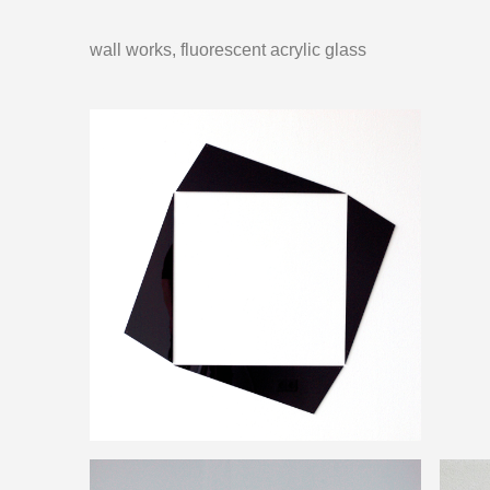
wall works, fluorescent acrylic glass